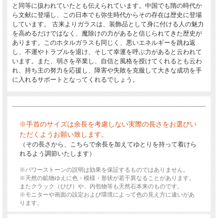
と同等に扱われていたとも伝えられています。中国でも隋の時代か
ら文献に登場し、この日本でも弥生時代からその存在は歴史に登場
しています。 古来よりガラスは、装飾品として身に付ける人の魅力
を高めるだけではなく、魔除けの力があると信じられてきた歴史が
あります。このホタルガラスも同じく、悪いエネルギーを跳ね返
し、不運やトラブルを退け、そして幸運を呼ぶ力があると云われて
います。また、弱さを卒業し、自信と風格を授けてくれるとも云わ
れ、持ち主の努力を応援し、障害や失敗を克服して大きな成功を手
に入れるサポートとなってくれるでしょう。
※手首のサイズは余長を考慮しない実際の長さをお選びい
ただくようお願い致します。
（その長さから、こちらで余長を加えてゆとりを持って着けら
れるよう調節いたします）
※パワーストーンの説明は効果を保証するものではありません。
※天然の鉱物ゆえに色・模様・形状が若干異なることがあります。
またクラック（ひび）や、内包物等も天然石本来のものです。
※モニターや画面の設定および環境によって色の見え方に違いがあ
ります。