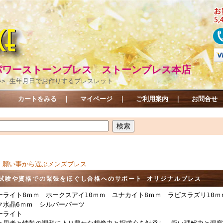
パワーストーンブレス ストーンブレス本店
>> 生年月日でお作りするブレスレット
カートをみる
｜
マイページ
｜
ご利用案内
｜
お問合せ
>
願い事から選ぶメンズブレス
試験や資格での緊張をほぐし合格へのサポート オリジナルブレス
ーライト8ｍｍ ホークスアイ10ｍｍ ユナカイト8ｍｍ ラピスラズリ10ｍ
ク水晶6ｍｍ シルバーパーツ
ーライト