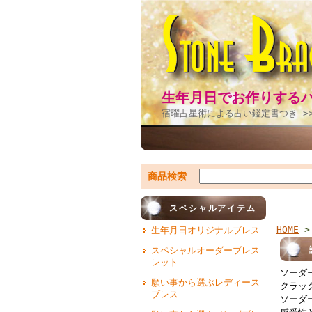
生年月日でお作りする
宿曜占星術による占い鑑定書つき >
商品検索
スペシャルアイテム
HOME
生年月日オリジナルブレス
スペシャルオーダーブレス
レット
ソーダ
願い事から選ぶレディース
クラッ
ブレス
ソーダ