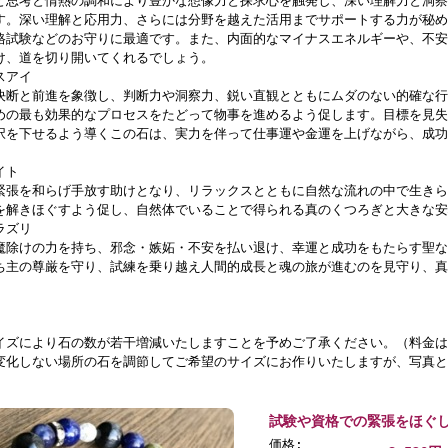
と思考と情熱の調和により豊かな想像力と探求心を触発し、深い理解力と洞察
す。深い理解と応用力、さらには分野を越えた活用までサポートする力が秘め
格試験などのお守りに最適です。また、内面的なマイナスエネルギーや、不安
け、道を切り開いてくれるでしょう。
スアイ
決断と前進を象徴し、判断力や洞察力、鋭い直観とともにムダのない的確な行
めの最も効果的なプロセスをたどって物事を進めるよう促します。目標を見失
択を下せるよう導くこの石は、実力を伴って仕事運や金運を上げながら、成功
イト
緊張を和らげ手放す助けとなり、リラックスとともに自然な流れの中で生きら
を解きほぐすよう促し、自然体でいることで得られる真のくつろぎと大きな安
ラズリ
魔除けの力を持ち、邪念・嫉妬・不安を払い退け、幸運と成功をもたらす聖な
ち主の尊厳を守り、試練を乗り越え人間的成長と魂の旅が進むのを見守り、真
。
イズにより石の数が若干増減いたしますことを予めご了承ください。（料金は
変化しない場所の石を調節してご希望のサイズにお作りいたしますが、写真と
試験や資格での緊張をほぐ
価格: