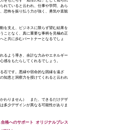
力をもたらす「知性の石」として知られ
られていると云われ、仕事や学問、あら
、恐怖を振り払う力が強く、勇気や直観
動を支え、ビジネスに限らず望む結果を
うことなく、真に重要な事柄を見極め正
へと共に歩むパートナーとなるでしょ
れるよう導き、余計な力みやエネルギー
心感をもたらしてくれるでしょう。
る石です。悪縁や宿命的な因縁を遠ざ
の知恵と洞察力を授けてくれると云われ
かわりません） また、できるだけデザ
は多少デザインが異なる可能性がありま
し合格へのサポート オリジナルブレス