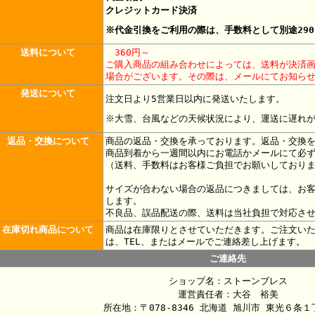
クレジットカード決済
※代金引換をご利用の際は、手数料として別途29
送料について
360円～
ご購入商品の組み合わせによっては、送料が決済
場合がございます。その際は、メールにてお知ら
発送について
注文日より5営業日以内に発送いたします。
※大雪、台風などの天候状況により、運送に遅れ
返品・交換について
商品の返品・交換を承っております。返品・交換
商品到着から一週間以内にお電話かメールにて必
（送料、手数料はお客様ご負担でお願いしており
サイズが合わない場合の返品につきましては、お
します。
不良品、誤品配送の際、送料は当社負担で対応さ
在庫切れ商品について
商品は在庫限りとさせていただきます。ご注文い
は、TEL、またはメールでご連絡差し上げます。
ご連絡先
ショップ名：ストーンブレス
運営責任者：大谷 裕美
所在地：〒078-8346 北海道 旭川市 東光６条１丁