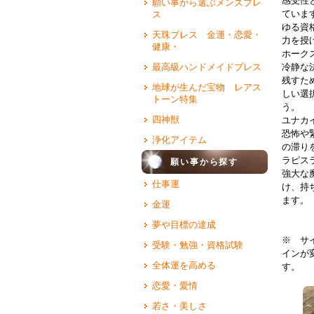
感受性
願い事から選ぶメンズブレ
ていま
ス
ゆる資
天珠ブレス 金運・恋愛・
力を授
健康・
ホーク
最高級ハンドメイドブレス
冷静な
残すた
地球が生んだ宝物 レアス
しい選
トーン特集
う。
四神獣
ユナカ
恐怖や
浄化アイテム
の滞り
ラピス
願い事から探す
強大な
仕事運
け、持
ます
金運
夢や目標の達成
※ サ
受験・勉強・資格試験
インが
全体運を高める
す。
恋愛・愛情
若さ・美しさ