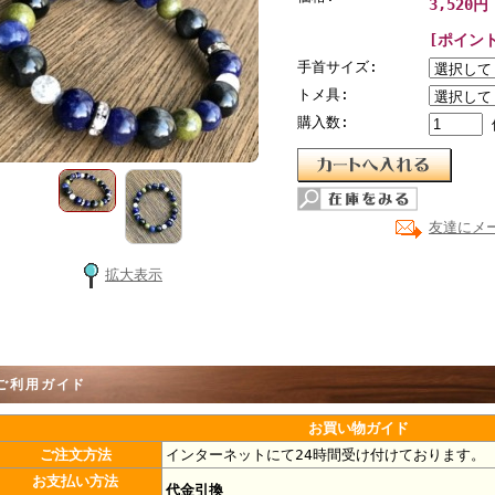
3,520円
[ポイン
手首サイズ:
トメ具:
購入数:
友達にメ
拡大表示
用ガイド
お買い物ガイド
ご注文方法
インターネットにて24時間受け付けております。
お支払い方法
代金引換