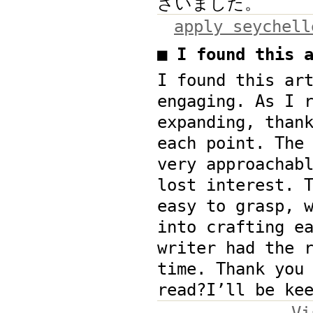
ざいました。
apply seychell
■ I found this
I found this ar
engaging. As I 
expanding, than
each point. The
very approachab
lost interest. 
easy to grasp, 
into crafting e
writer had the 
time. Thank you
read?I’ll be ke
Vi