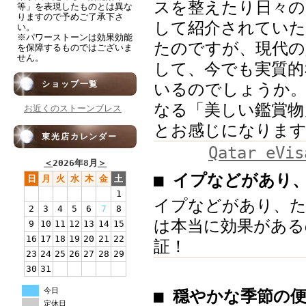
スを整えたり日々の
等」を表現したものとは異な
りますので予めご了承下さ
して紹介されていた
い。
※パワーストーンは効果効能
たのですが、現代の
を保障するものではございま
せん。
して、今でも実質的
ショップ一覧
いるのでしょうか
なる「美しい鑑賞物
お近くのストーンブレス
とお感じになりま
東光店カレンダー
Qatar eVis
＜
2026年8月
＞
■ イプなどがあり
日
月
火
水
木
金
土
1
イプなどがあり、た
2
3
4
5
6
7
8
は本当に効果がある
9
10
11
12
13
14
15
16
17
18
19
20
21
22
証！
23
24
25
26
27
28
29
30
31
今日
■ 穏やかな季節の
定休日