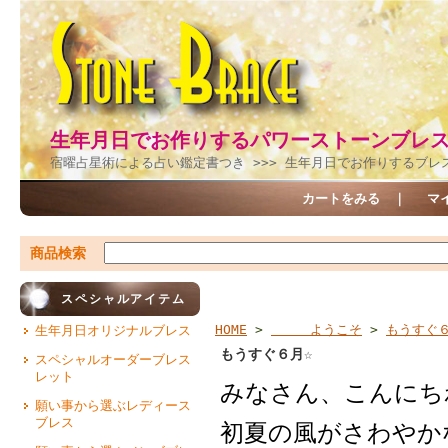
生年月日でお作りするパワーストーンブレ
宿曜占星術による占い鑑定書つき >>> 生年月日でお作りするブレ
カートをみる
｜
マ
商品検索
スペシャルアイテム
HOME
>
ようこそ
>
もうすぐ６
生年月日オリジナルブレス
もうすぐ６月☆
スペシャルオーダーブレス
レット
みなさん、こんにち
願い事から選ぶレディース
ブレス
初夏の風がさわやか