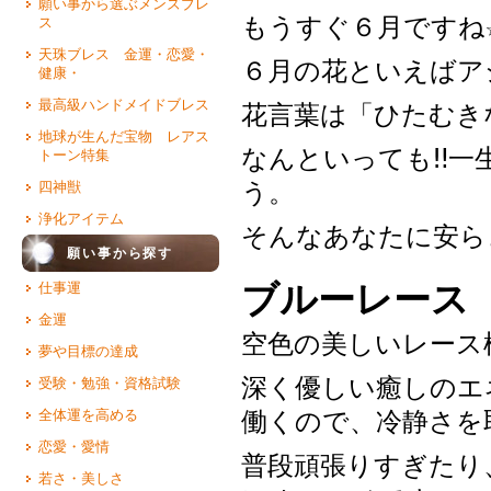
願い事から選ぶメンズブレ
もうすぐ６月ですね
ス
天珠ブレス 金運・恋愛・
６月の花といえばア
健康・
最高級ハンドメイドブレス
花言葉は「ひたむき
地球が生んだ宝物 レアス
なんといっても‼一
トーン特集
う。
四神獣
浄化アイテム
そんなあなたに安ら
願い事から探す
ブルーレース
仕事運
金運
空色の美しいレース
夢や目標の達成
深く優しい癒しのエ
受験・勉強・資格試験
働くので、冷静さを
全体運を高める
恋愛・愛情
普段頑張りすぎたり
若さ・美しさ